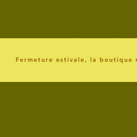
L A G A L E R I 
Accueil
Boutique
Marques
Fermeture estivale, la boutique 